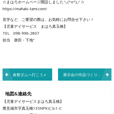
☆まはろホームページ開設しました＼(^o^)／☆
https://mahalo-tami.com/
見学など、ご要望の際は、お気軽にお問合せ下さい！
【児童デイサービス まはろ真玉橋】
TEL 098-996-2807
担当 唐田・下地”
投
倉敷ダムへ行こう♬
展示会の作品づくり
稿
ナ
地図&連絡先
ビ
【児童デイサービスまはろ真玉橋】
豊見城市字真玉橋135NPKビル1-C
ゲ