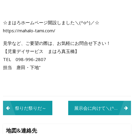
☆まはろホームページ開設しました＼(^o^)／☆
https://mahalo-tami.com/
見学など、ご要望の際は、お気軽にお問合せ下さい！
【児童デイサービス まはろ真玉橋】
TEL 098-996-2807
担当 唐田・下地”
投
祭りだ祭りだ～
展示会に向けて＼(^o^)／
稿
ナ
地図&連絡先