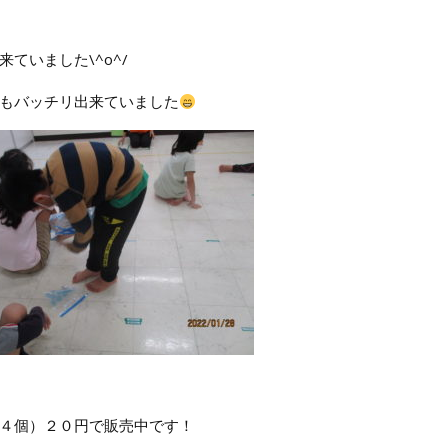
ていました\^o^/
もバッチリ出来ていました
４個）２０円で販売中です！