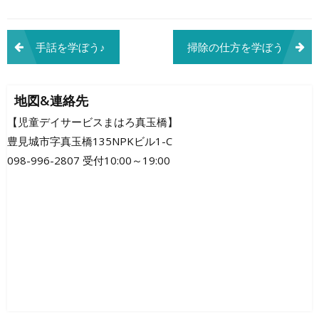
投
手話を学ぼう♪
掃除の仕方を学ぼう
稿
ナ
地図&連絡先
ビ
【児童デイサービスまはろ真玉橋】
豊見城市字真玉橋135NPKビル1-C
ゲ
098-996-2807 受付10:00～19:00
ー
シ
ョ
ン