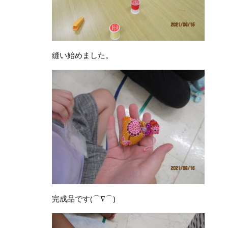
縫い始めました。
完成品です(⌒∇⌒)