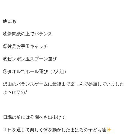
他にも
④新聞紙の上でバランス
⑤片足お手玉キャッチ
⑥ピンポン玉スプーン運び
⑦タオルでボール運び（2人組）
沢山のバランスゲームに最後まで楽しんで参加していました
よヾ(≧▽≦)ﾉ
日課の前には公園へも出掛けて
１日を通して楽しく体を動かしたまはろの子ども達