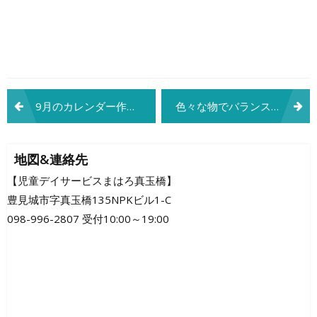
投
9月のカレンダー作り
色々な物でバランスをとってみよう(≧▽≦)！
稿
ナ
地図&連絡先
ビ
【児童デイサービスまはろ真玉橋】
豊見城市字真玉橋135NPKビル1-C
ゲ
098-996-2807 受付10:00～19:00
ー
シ
ョ