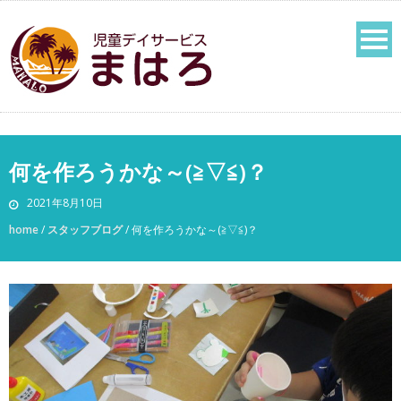
何を作ろうかな～(≧▽≦)？
2021年8月10日
home
/
スタッフブログ
/
何を作ろうかな～(≧▽≦)？