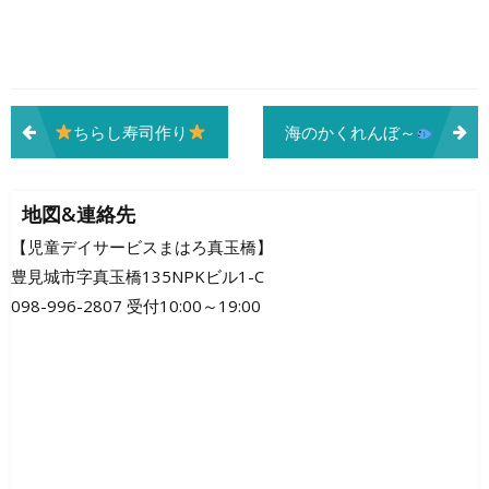
投
ちらし寿司作り
海のかくれんぼ～
稿
ナ
地図&連絡先
ビ
【児童デイサービスまはろ真玉橋】
豊見城市字真玉橋135NPKビル1-C
ゲ
098-996-2807 受付10:00～19:00
ー
シ
ョ
ン