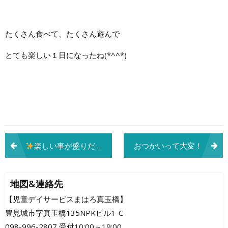
たくさん食べて、たくさん遊んで
とても楽しい１日になったね(*^^*)
投
楽しい事が盛りだくさん！
おつかいって大変！
稿
ナ
地図&連絡先
ビ
【児童デイサービスまはろ真玉橋】
豊見城市字真玉橋135NPKビル1-C
ゲ
098-996-2807 受付10:00～19:00