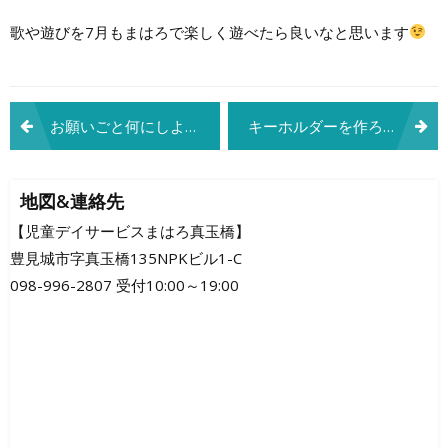
歌や遊びを7月もまはろで楽しく遊べたら良いなと思います
投
お願いごと何にしようかなφ(*￣0￣)
キーホルダーを作ろう～
稿
ナ
地図&連絡先
ビ
【児童デイサービスまはろ真玉橋】
豊見城市字真玉橋135NPKビル1-C
ゲ
098-996-2807 受付10:00～19:00
ー
シ
ョ
ン