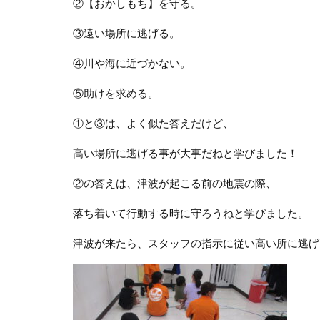
②【おかしもち】を守る。
③遠い場所に逃げる。
④川や海に近づかない。
⑤助けを求める。
①と③は、よく似た答えだけど、
高い場所に逃げる事が大事だねと学びました！
②の答えは、津波が起こる前の地震の際、
落ち着いて行動する時に守ろうねと学びました。
津波が来たら、スタッフの指示に従い高い所に逃げ