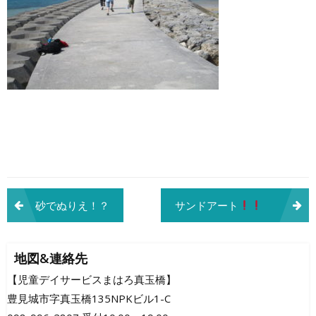
投
砂でぬりえ！？
サンドアート
パート2
稿
ナ
地図&連絡先
ビ
【児童デイサービスまはろ真玉橋】
豊見城市字真玉橋135NPKビル1-C
ゲ