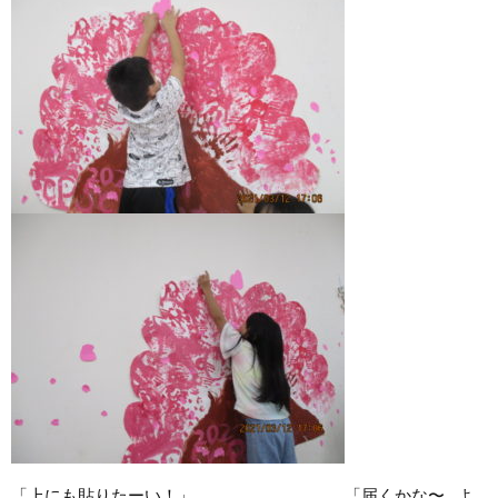
「上にも貼りたーい！」 「届くかな〜…よ