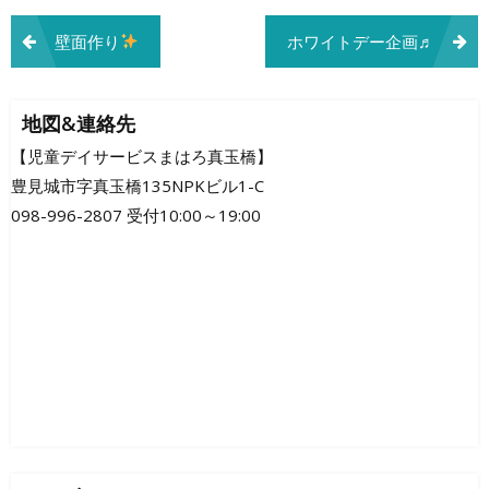
投
壁面作り
ホワイトデー企画♬
稿
ナ
地図&連絡先
ビ
【児童デイサービスまはろ真玉橋】
豊見城市字真玉橋135NPKビル1-C
ゲ
098-996-2807 受付10:00～19:00
ー
シ
ョ
ン