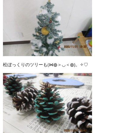
松ぼっくりのツリーも(⋈◍＞◡＜◍)。✧♡