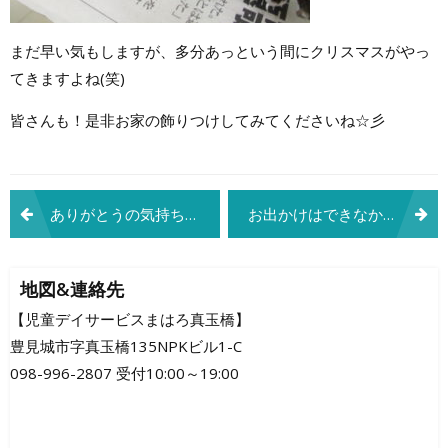
まだ早い気もしますが、多分あっという間にクリスマスがやっ
てきますよね(笑)
皆さんも！是非お家の飾りつけしてみてくださいね☆彡
投
ありがとうの気持ちを込めて。。。
お出かけはできなかったけど・・(^^)
稿
ナ
地図&連絡先
ビ
【児童デイサービスまはろ真玉橋】
豊見城市字真玉橋135NPKビル1-C
ゲ
098-996-2807 受付10:00～19:00
ー
シ