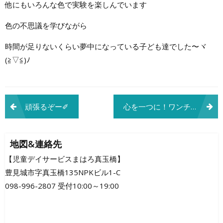
他にもいろんな色で実験を楽しんでいます
色の不思議を学びながら
時間が足りないくらい夢中になっている子ども達でした〜ヾ
(≧▽≦)ﾉ
投
頑張るぞー✐
心を一つに！ワンチーム！！
稿
ナ
地図&連絡先
ビ
【児童デイサービスまはろ真玉橋】
豊見城市字真玉橋135NPKビル1-C
ゲ
098-996-2807 受付10:00～19:00
ー
シ