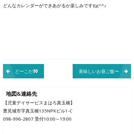
どんなカレンダーができあがるか楽しみですね(^^♪
投
どーこだ
美味しいお昼ご飯〜
稿
ナ
地図&連絡先
ビ
【児童デイサービスまはろ真玉橋】
豊見城市字真玉橋135NPKビル1-C
ゲ
098-996-2807 受付10:00～19:00
ー