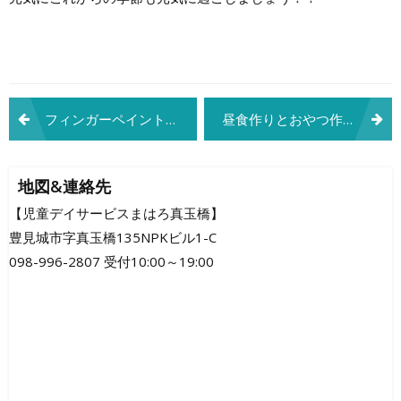
投
フィンガーペイント
昼食作りとおやつ作り(*^_^*)
稿
ナ
地図&連絡先
ビ
【児童デイサービスまはろ真玉橋】
豊見城市字真玉橋135NPKビル1-C
ゲ
098-996-2807 受付10:00～19:00
ー
シ
ョ
ン