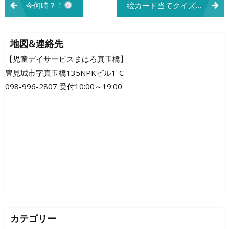
投
今何時？！
絵カード当てクイズ
「これ
稿
ナ
地図&連絡先
ビ
【児童デイサービスまはろ真玉橋】
豊見城市字真玉橋135NPKビル1-C
ゲ
098-996-2807 受付10:00～19:00
ー
シ
ョ
ン
カテゴリー