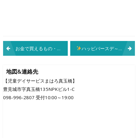
投
お金で買えるもの・買えないもの劇場
ハッピバースデ～ まはろ～
稿
ナ
地図&連絡先
ビ
【児童デイサービスまはろ真玉橋】
豊見城市字真玉橋135NPKビル1-C
ゲ
098-996-2807 受付10:00～19:00
ー
シ
ョ