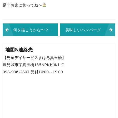
是非お家に飾ってね〜
投
何を描こうかな〜？？
美味しいハンバーグ作りのために・・☆彡
稿
ナ
地図&連絡先
ビ
【児童デイサービスまはろ真玉橋】
豊見城市字真玉橋135NPKビル1-C
ゲ
098-996-2807 受付10:00～19:00
ー
シ
ョ
ン