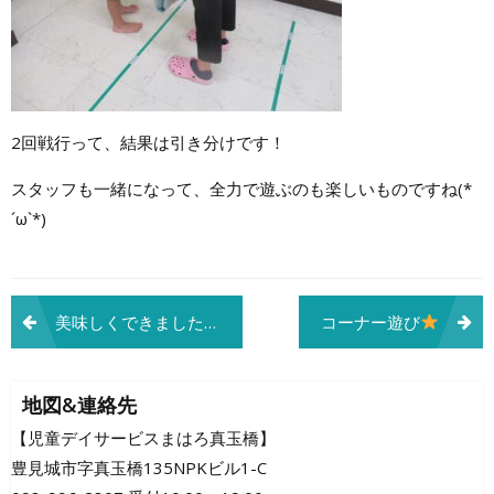
2回戦行って、結果は引き分けです！
スタッフも一緒になって、全力で遊ぶのも楽しいものですね(*
´ω`*)
投
美味しくできました～
コーナー遊び
稿
ナ
地図&連絡先
ビ
【児童デイサービスまはろ真玉橋】
豊見城市字真玉橋135NPKビル1-C
ゲ