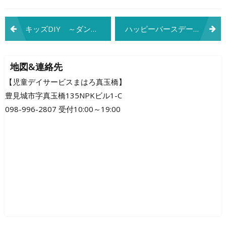
投
キッズDIY ～ダンボール～
ハッピーバースデー
稿
ナ
地図&連絡先
ビ
【児童デイサービスまはろ真玉橋】
豊見城市字真玉橋135NPKビル1-C
ゲ
098-996-2807 受付10:00～19:00
ー
シ
ョ
ン