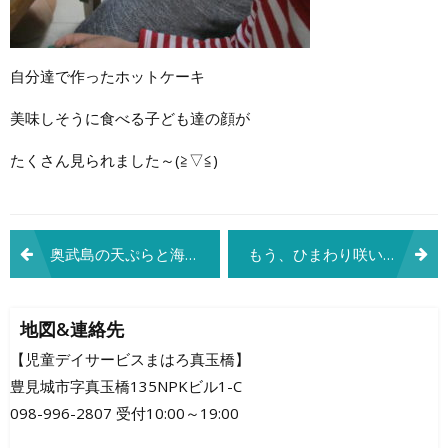
自分達で作ったホットケーキ
美味しそうに食べる子ども達の顔が
たくさん見られました～(≧▽≦)
投
奥武島の天ぷらと海の散歩！
もう、ひまわり咲いたよ
稿
ナ
地図&連絡先
ビ
【児童デイサービスまはろ真玉橋】
豊見城市字真玉橋135NPKビル1-C
ゲ
098-996-2807 受付10:00～19:00
ー