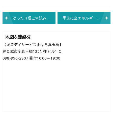
投
ゆったり過ごす読み聞かせの時間
手先に全エネルギーを
稿
ナ
地図&連絡先
ビ
【児童デイサービスまはろ真玉橋】
豊見城市字真玉橋135NPKビル1-C
ゲ
098-996-2807 受付10:00～19:00
ー
シ
ョ
ン