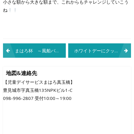
小さな額から大きな額まで、これからもチャレンジしていこう
ね
投
まはろ杯 ～風船バレー～
ホワイトデーにクッキー作り(⌒∇⌒)
稿
ナ
地図&連絡先
ビ
【児童デイサービスまはろ真玉橋】
豊見城市字真玉橋135NPKビル1-C
ゲ
098-996-2807 受付10:00～19:00
ー
シ
ョ