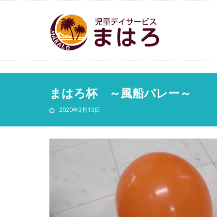
まはろ杯 ～風船バレー～
2020年3月13日