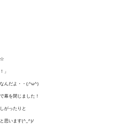
☆
！」
だよ・・(;^ω^)
で幕を閉じました！
しがったりと
います(^_^)/