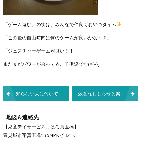
「ゲーム遊び」の後は、みんなで仲良くおやつタイム
「この後の自由時間は何のゲームが良いかな～？」
「ジェスチャーゲームが良い！！」
まだまだパワーが余ってる、子供達です(*^^)
投
知らない人に付いて行かないよ！
残念なおしらせと楽しいお絵描きの時間！！(*^^*)
稿
ナ
地図&連絡先
ビ
【児童デイサービスまはろ真玉橋】
豊見城市字真玉橋135NPKビル1-C
ゲ