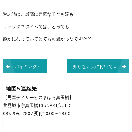
遊ぶ時は、最高に元気な子ども達も
リラックスタイムでは、とっても
静かになっていてとても可愛かったです!(^^)!
投
バイキング～
知らない人に付いて行かないよ！
稿
ナ
地図&連絡先
ビ
【児童デイサービスまはろ真玉橋】
豊見城市字真玉橋135NPKビル1-C
ゲ
098-996-2807 受付10:00～19:00
ー