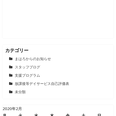
シ
ョ
ン
カテゴリー
まはろからのお知らせ
スタッフブログ
支援プログラム
放課後等デイサービス自己評価表
未分類
2020年2月
月
火
水
木
金
土
日