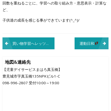
回数を重ねるごとに、学習への取り組み方・意思表示・計算な
ど、
子供達の成長を感じる事ができています(^_^)/
投
買い物学習へレッツゴー！
運動日和
稿
ナ
地図&連絡先
ビ
【児童デイサービスまはろ真玉橋】
豊見城市字真玉橋135NPKビル1-C
ゲ
098-996-2807 受付10:00～19:00
ー
シ
ョ