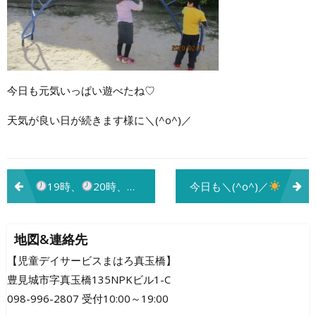
今日も元気いっぱい遊べたね♡
天気が良い日が続きます様に＼(^o^)／
投
19時、
20時、時計の難しい読み方分かるかな？
今日も＼(^o^)／
稿
ナ
地図&連絡先
ビ
【児童デイサービスまはろ真玉橋】
豊見城市字真玉橋135NPKビル1-C
ゲ
098-996-2807 受付10:00～19:00