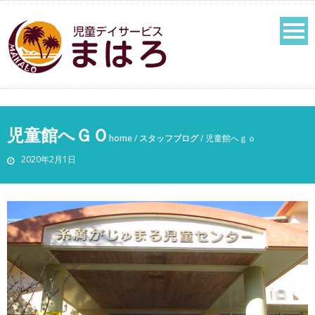
児童館へＧＯ
home
/
スタッフブログ
/
児童館へｇｏ
2020年2月1日