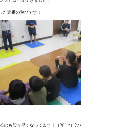
ンタビューができました！
った定番の遊びです！
のも段々早くなってます！（´∀｀*）ｳﾌﾌ