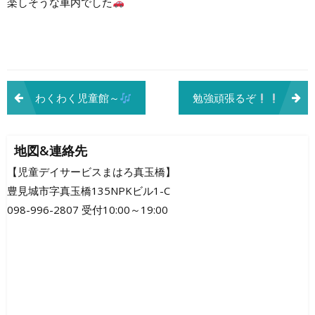
楽しそうな車内でした
投
わくわく児童館～
勉強頑張るぞ
稿
ナ
地図&連絡先
ビ
【児童デイサービスまはろ真玉橋】
豊見城市字真玉橋135NPKビル1-C
ゲ
098-996-2807 受付10:00～19:00
ー
シ
ョ
ン