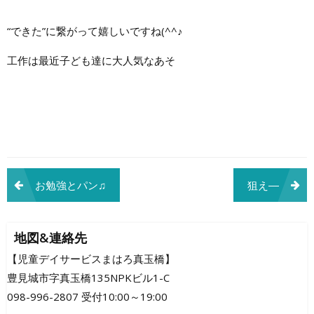
“できた”に繋がって嬉しいですね(^^♪
工作は最近子ども達に大人気なあそ
投
お勉強とパン♫
狙え―
稿
ナ
地図&連絡先
ビ
【児童デイサービスまはろ真玉橋】
豊見城市字真玉橋135NPKビル1-C
ゲ
098-996-2807 受付10:00～19:00