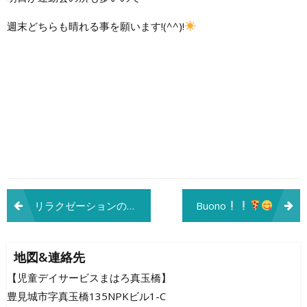
週末どちらも晴れる事を願います!(^^)!
投
リラクゼーションのプロ！
Buono
稿
ナ
地図&連絡先
ビ
【児童デイサービスまはろ真玉橋】
豊見城市字真玉橋135NPKビル1-C