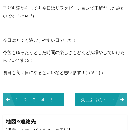
子ども達からしても今日はリラクゼーションで正解だったみた
いです！(*‘ω‘ *)
今日はとても過ごしやすい日でした！
今後もゆったりとした時間の楽しさもどんどん増やしていけた
らいいですね！
明日も良い日になるといいなと思います！(∩´∀｀)∩
投
１．２．３．４－
久しぶりの・・・
稿
ナ
地図&連絡先
【児童デイサービスまはろ真玉橋】