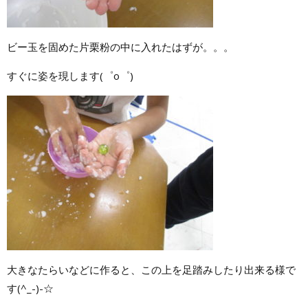
ビー玉を固めた片栗粉の中に入れたはずが。。。
すぐに姿を現します(゜o゜)
大きなたらいなどに作ると、この上を足踏みしたり出来る様で
す(^_-)-☆