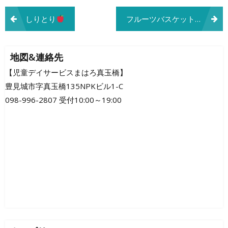
投
しりとり
フルーツバスケット
稿
ナ
地図&連絡先
ビ
【児童デイサービスまはろ真玉橋】
豊見城市字真玉橋135NPKビル1-C
ゲ
098-996-2807 受付10:00～19:00
ー
シ
ョ
ン