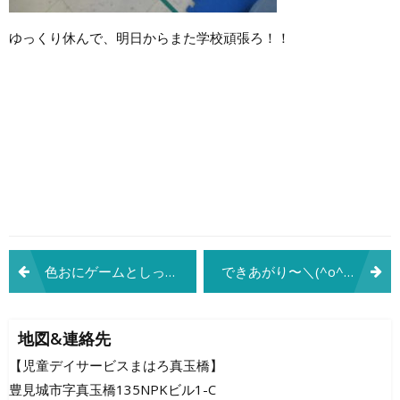
ゆっくり休んで、明日からまた学校頑張ろ！！
投
色おにゲームとしっぽ取りゲーム♬
できあがり〜＼(^o^)／
稿
ナ
地図&連絡先
ビ
【児童デイサービスまはろ真玉橋】
豊見城市字真玉橋135NPKビル1-C