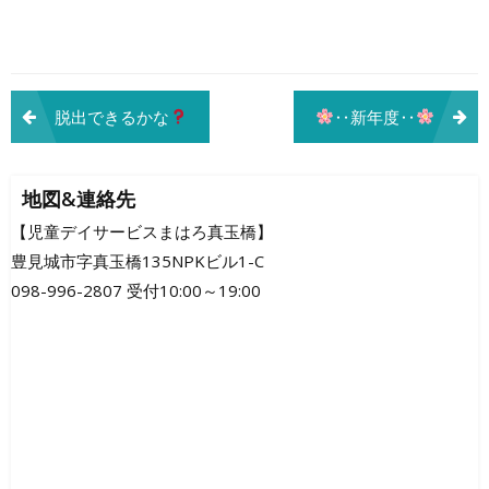
投
脱出できるかな
‥新年度‥
稿
ナ
地図&連絡先
ビ
【児童デイサービスまはろ真玉橋】
豊見城市字真玉橋135NPKビル1-C
ゲ
098-996-2807 受付10:00～19:00
ー
シ
ョ
ン