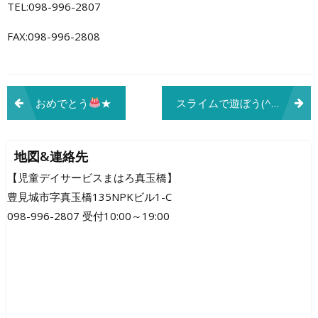
TEL:098-996-2807
FAX:098-996-2808
投
おめでとう
★
スライムで遊ぼう(^^ゞ
稿
ナ
地図&連絡先
ビ
【児童デイサービスまはろ真玉橋】
豊見城市字真玉橋135NPKビル1-C
ゲ
098-996-2807 受付10:00～19:00
ー
シ
ョ