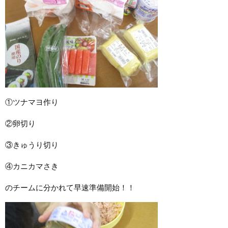
①ツナマヨ作り
②卵切り
③きゅうり切り
④カニカマさき
のチームに分かれて早速準備開始！！