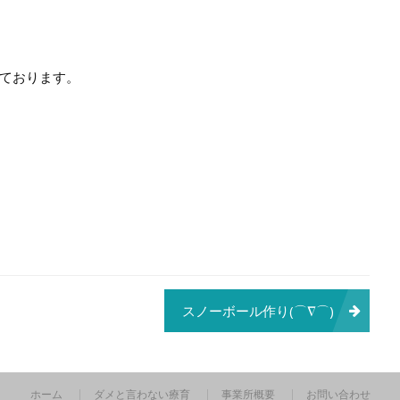
ております。
スノーボール作り(⌒∇⌒)
ホーム
ダメと言わない療育
事業所概要
お問い合わせ