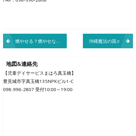
投
燃やせる？燃やせない？リサイクルできる？
沖縄魔法の国♬
稿
ナ
地図&連絡先
ビ
【児童デイサービスまはろ真玉橋】
豊見城市字真玉橋135NPKビル1-C
ゲ
098-996-2807 受付10:00～19:00
ー
シ
ョ
ン