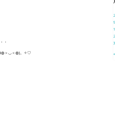
・・
◍＞◡＜◍)。✧♡