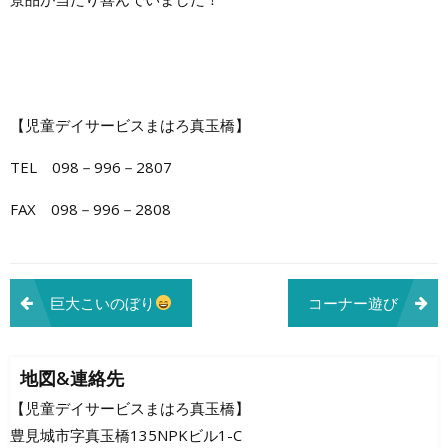
【児童デイサービスまはろ真玉橋】
TEL 098－996－2807
FAX 098－996－2808
投
巨大こいのぼり
コーナー遊び
稿
ナ
地図&連絡先
ビ
【児童デイサービスまはろ真玉橋】
豊見城市字真玉橋135NPKビル1-C