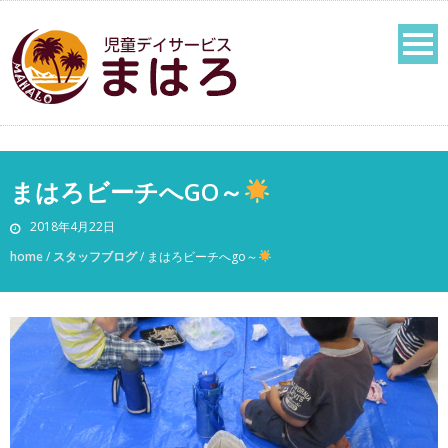
まはろビーチへGO～
2018年4月22日
home
/
スタッフブログ
/
まはろビーチへgo～