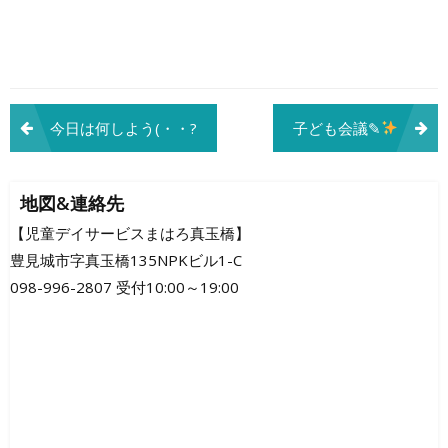
投
今日は何しよう(・・?
子ども会議✎
稿
ナ
地図&連絡先
ビ
【児童デイサービスまはろ真玉橋】
豊見城市字真玉橋135NPKビル1-C
ゲ
098-996-2807 受付10:00～19:00
ー
シ
ョ
ン