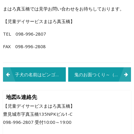
まはろ真玉橋では見学お問い合わせをお待ちしております。
【児童デイサービスまはろ真玉橋】
TEL 098-996-2807
FAX 098-996-2808
投
子犬の名前はビンゴ？！
鬼のお面つくり～（＾ω＾）
稿
ナ
地図&連絡先
ビ
【児童デイサービスまはろ真玉橋】
豊見城市字真玉橋135NPKビル1-C
ゲ
098-996-2807 受付10:00～19:00
ー