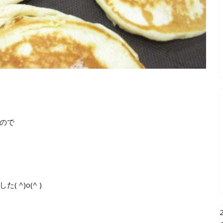
ので
^)o(^ )