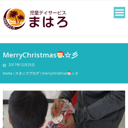
MerryChristmas
☆彡
2017年12月25日
home
/
スタッフブログ
/
merrychristmas
☆彡