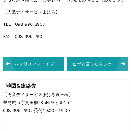
【児童デイサービスまはろ】
TEL 098-996-2807
FAX 098-996-280
投
～クリスマス・イブ～
ピザと言ったらシェイキーズへGO
稿
ナ
地図&連絡先
ビ
【児童デイサービスまはろ真玉橋】
豊見城市字真玉橋135NPKビル1-C
ゲ
098-996-2807 受付10:00～19:00
ー
シ