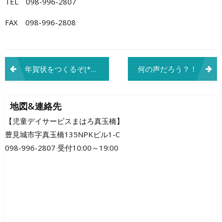
TEL 098-996-2807
FAX 098-996-2808
投
年賀状をつくるぞ(*^^*)
何の声だろう？！
稿
ナ
地図&連絡先
ビ
【児童デイサービスまはろ真玉橋】
豊見城市字真玉橋135NPKビル1-C
ゲ
098-996-2807 受付10:00～19:00
ー
シ
ョ
ン