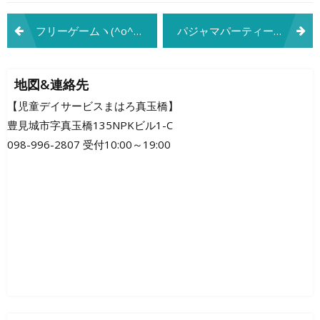
投
フリーゲームヽ(^o^)丿
パジャマパーティーヾ(≧▽≦)ﾉ
稿
ナ
地図&連絡先
ビ
【児童デイサービスまはろ真玉橋】
豊見城市字真玉橋135NPKビル1-C
ゲ
098-996-2807 受付10:00～19:00
ー
シ
ョ
ン